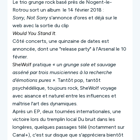
Le trio grunge rock basé près de Nogent-le-
Rotrou sort un album le 14 février 2018 :
Sorry, Not Sorry
s'annonce d'ores et déjà sur le
web avec la sortie du clip
Would You Stand It
.
Côté concerts, une quinzaine de dates est
annoncée, dont une "release party" à l'Arsenal le 10
février.
SheWolf
pratique
« un grunge sale et sauvage
asséné par trois musiciennes à la recherche
d'émotions pures »
. Tantôt pop, tantôt
psychédélique, toujours rock,
SheWolf
voyage
avec aisance et naturel entre les influences et
maîtrise l'art des dynamiques.
Après un EP, deux tournées internationales, une
victoire lors du tremplin local
Du bruit dans les
longères
, quelques passages télé (notamment sur
Canal+
), c'est sur disque que s'appréciera bientôt