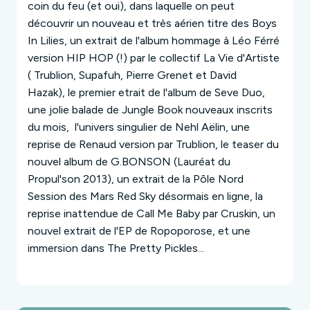
coin du feu (et oui), dans laquelle on peut
découvrir un nouveau et très aérien titre des
Boys
In Lilies
,
un extrait de l'album hommage à Léo Férré
version HIP HOP (!) par le collectif
La Vie d'Artiste
( Trublion, Supafuh, Pierre Grenet et David
Hazak),
le premier etrait de l'album de
Seve Duo
,
une jolie balade de
Jungle Book
nouveaux inscrits
du mois,
l'univers singulier de
Nehl Aëlin
, une
reprise de Renaud version par
Trublion
, le teaser du
nouvel album de
G.BONSON
(Lauréat du
Propul'son 2013), un extrait de la Pôle Nord
Session des
Mars Red Sky
désormais en ligne, la
reprise inattendue de Call Me Baby par
Cruskin
,
un
nouvel extrait de l'EP de
Ropoporose
,
et une
immersion dans
The Pretty Pickles
...