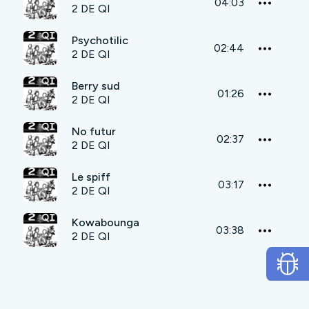
04:03
2 DE QI
Psychotilic
02:44
2 DE QI
Berry sud
01:26
2 DE QI
No futur
02:37
2 DE QI
Le spiff
03:17
2 DE QI
Kowabounga
03:38
2 DE QI