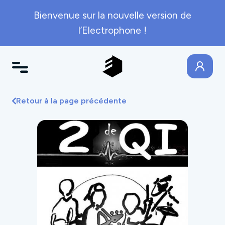
Bienvenue sur la nouvelle version de
l’Electrophone !
Retour à la page précédente