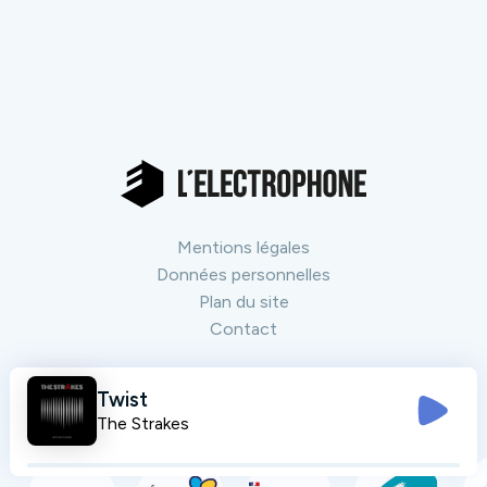
Mentions légales
Données personnelles
Plan du site
Contact
Twist
Nos partenaires
Tout voir
The Strakes