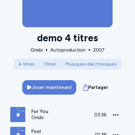
demo 4 titres
Grisbi
Autoproduction
2007
4 titres
13min
Musiques électroniques
Jouer maintenant
Partager
For You
03:36
Grisbi
Fool
01:38