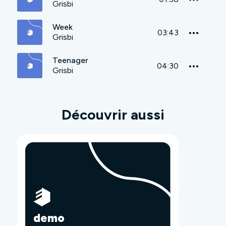
Grisbi
Week
03:43
Grisbi
Teenager
04:30
Grisbi
Découvrir aussi
demo