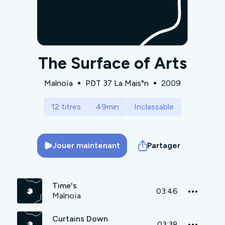
The Surface of Arts
Malnoïa
PDT 37 La Mais°n
2009
12 titres
49min
Inclassable
Jouer maintenant
Partager
Time's
03:46
Malnoïa
Curtains Down
03:38