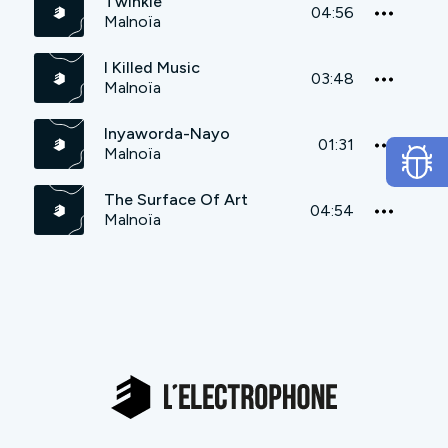
Twinkle
04:56
Malnoïa
I Killed Music
03:48
Malnoïa
Inyaworda-Nayo
01:31
Malnoïa
The Surface Of Art
04:54
Malnoïa