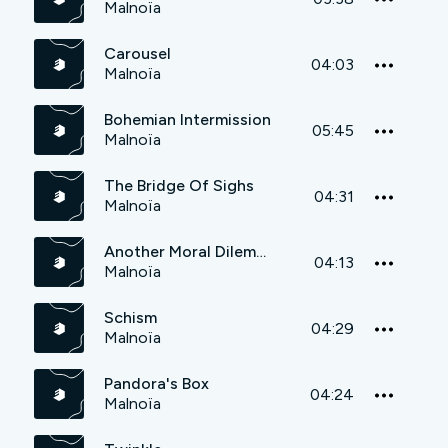
Malnoïa
Carousel
04:03
Malnoïa
Bohemian Intermission
05:45
Malnoïa
The Bridge Of Sighs
04:31
Malnoïa
Another Moral Dilemma
04:13
Malnoïa
Schism
04:29
Malnoïa
Pandora's Box
04:24
Malnoïa