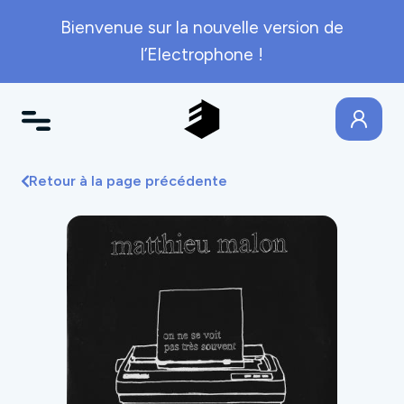
Bienvenue sur la nouvelle version de
l’Electrophone !
Retour à la page précédente