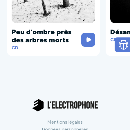
Peu d'ombre près
Désa
des arbres morts
CD
CD
Mentions légales
Données personnelles