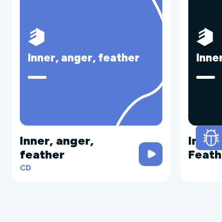
Inner, anger, feather
Inne
Inner, anger,
Inner
feather
Feath
CD