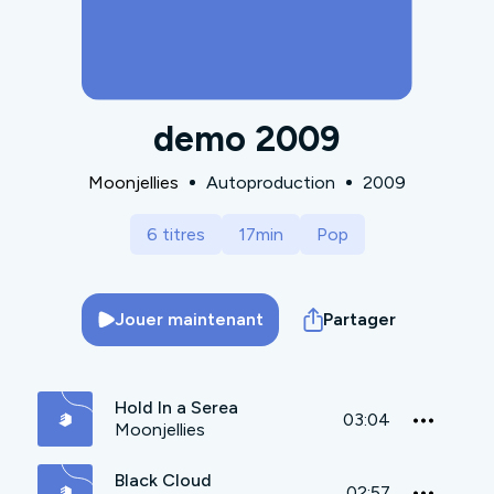
demo 2009
Moonjellies
Autoproduction
2009
6 titres
17min
Pop
Jouer maintenant
Partager
Hold In a Serea
03:04
Moonjellies
Black Cloud
02:57