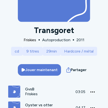
Transgoret
Friskies
Autoproduction
2011
cd
9 titres
29min
Hardcore / métal
Jouer maintenant
Partager
GvsB
03:05
Friskies
Oyster vs otter
04:17