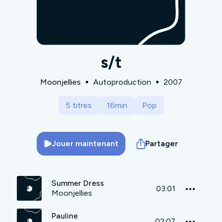
s/t
Moonjellies
Autoproduction
2007
5 titres
16min
Pop
Jouer maintenant
Partager
Summer Dress
03:01
Moonjellies
Pauline
02:07