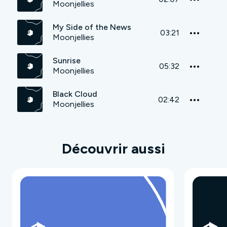
Moonjellies
My Side of the News
03:21
Moonjellies
Sunrise
05:32
Moonjellies
Black Cloud
02:42
Moonjellies
Découvrir aussi