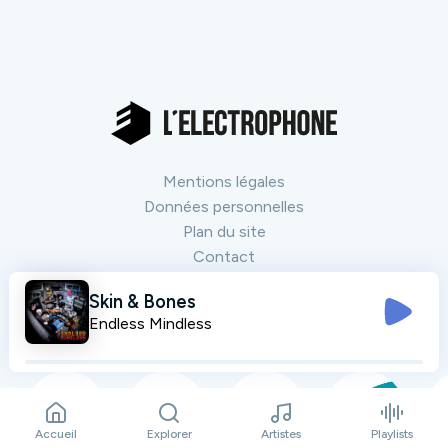
Mentions légales
Données personnelles
Plan du site
Contact
Skin & Bones
Endless Mindless
Nos partenaires
Tout voir
Accueil
Explorer
Artistes
Playlists