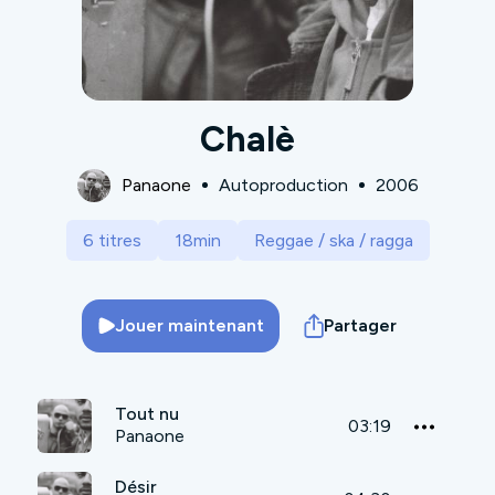
Chalè
Panaone
Autoproduction
2006
6 titres
18min
Reggae / ska / ragga
Jouer maintenant
Partager
Tout nu
03:19
Panaone
Désir