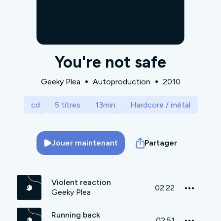
You're not safe
Geeky Plea
Autoproduction
2010
cd
5 titres
13min
Hardcore / métal
Jouer maintenant
Partager
Violent reaction
02:22
Geeky Plea
Running back
02:51