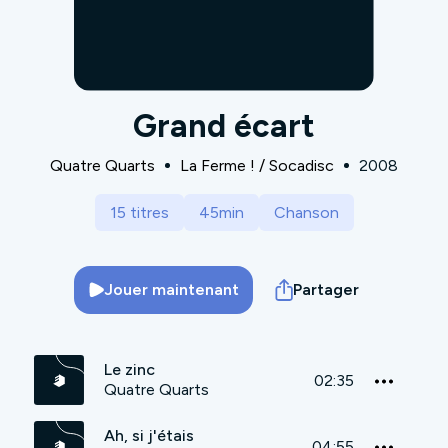
Grand écart
Quatre Quarts
La Ferme ! / Socadisc
2008
15 titres
45min
Chanson
Jouer maintenant
Partager
Le zinc
02:35
Quatre Quarts
Ah, si j'étais
04:55