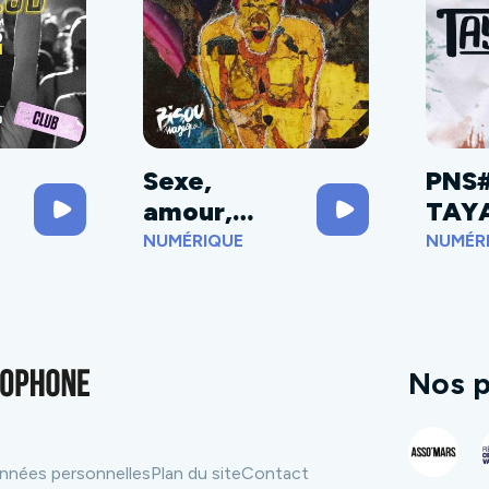
Sexe,
PNS
amour,
TAY
meurtres et
U
NUMÉRIQUE
NUMÉR
poésie
Nos p
nnées personnelles
Plan du site
Contact