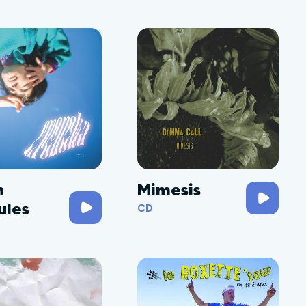
h
Mimesis
ules
CD