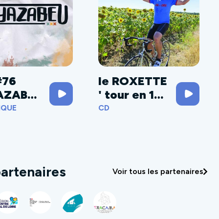
#76
le ROXETTE
AZABE
' tour en 18
étapes
IQUE
CD
artenaires
Voir tous les partenaires