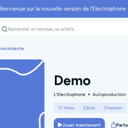
Bienvenue sur la nouvelle version de l’Electrophone 
Genre musical
Département
A
 précédente
Demo
L'Electrophone
Autoproduction
11 titres
33min
Chanson
Jouer maintenant
Part