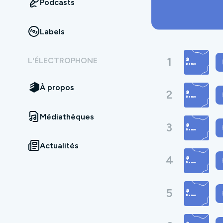
Podcasts
Labels
1
L'ÉLECTROPHONE
À propos
2
Médiathèques
3
Actualités
4
5