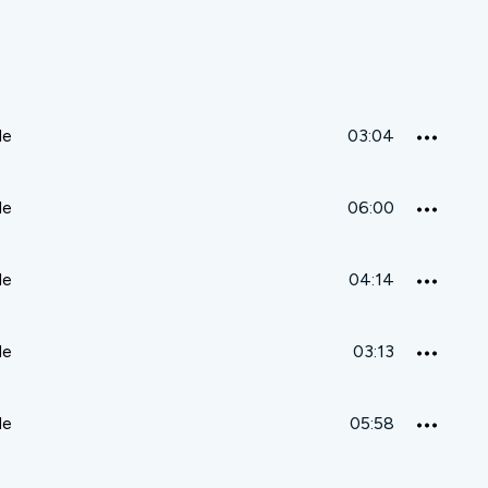
de
03:04
de
06:00
de
04:14
de
03:13
de
05:58