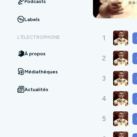
Podcasts
Labels
1
L'ÉLECTROPHONE
À propos
2
Médiathèques
3
Actualités
4
5