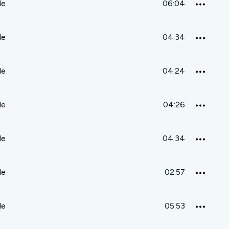
de
06:04
de
04:34
de
04:24
de
04:26
de
04:34
de
02:57
de
05:53