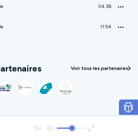
de
04:38
de
11:54
artenaires
Voir tous les partenaires