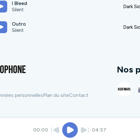
I Bleed
Dark Si
Silent
Outro
Dark Si
Silent
Nos p
nnées personnelles
Plan du site
Contact
00:00
04:57