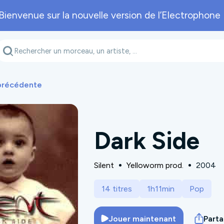
Bienvenue sur la nouvelle version de l’Electrophone 
Genre musical
Département
A
 précédente
Dark Side
Silent
Yelloworm prod.
2004
14 titres
1h11min
Pop
Jouer maintenant
Part