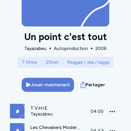
Un point c'est tout
Tayazabeu
Autoproduction
2006
7 titres
25min
Reggae / ska / ragga
Jouer maintenant
Partager
T.V.H.I.E
04:00
Tayazabeu
Les Chevaliers Modernes
04:43