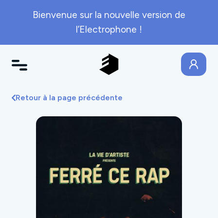
Bienvenue sur la nouvelle version de
l’Electrophone !
Retour à la page précédente