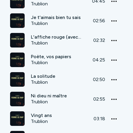
04:45
Trublion
Je t'aimais bien tu sais
02:56
Trublion
L'affiche rouge (avec Skalpel - la K-Bine)
02:32
Trublion
Poète, vos papiers
04:25
Trublion
La solitude
02:50
Trublion
Ni dieu ni maître
02:55
Trublion
Vingt ans
03:18
Trublion