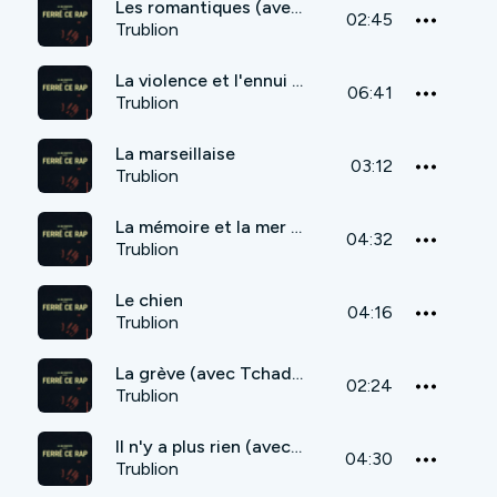
Les romantiques (avec Fred Dorlinz)
02:45
Trublion
La violence et l'ennui (avec Pziko MC)
06:41
Trublion
La marseillaise
03:12
Trublion
La mémoire et la mer (avec Valérian - Vendeurs d'Enclumes)
04:32
Trublion
Le chien
04:16
Trublion
La grève (avec Tchad Unpoe)
02:24
Trublion
Il n'y a plus rien (avec une dizaine de MC)
04:30
Trublion