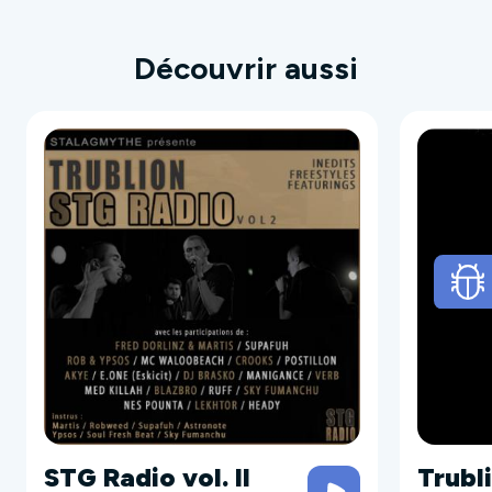
Découvrir aussi
STG Radio vol. II
Trubl