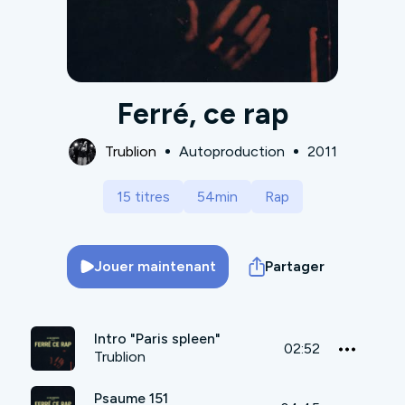
Ferré, ce rap
Trublion
Autoproduction
2011
15 titres
54min
Rap
Jouer maintenant
Partager
Intro "Paris spleen"
02:52
Trublion
Psaume 151