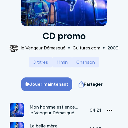
CD promo
le Vengeur Démasqué
Cultures.com
2009
3 titres
11min
Chanson
Jouer maintenant
Partager
Mon homme est enceinte
04:21
le Vengeur Démasqué
La belle mère