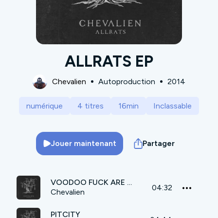
ALLRATS EP
Chevalien
Autoproduction
2014
numérique
4 titres
16min
Inclassable
Jouer maintenant
Partager
VOODOO FUCK ARE YOU ?
04:32
Chevalien
PITCITY