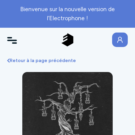
Bienvenue sur la nouvelle version de
l’Electrophone !
Retour à la page précédente