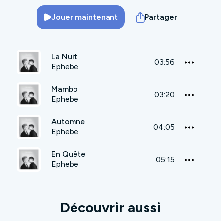
Jouer maintenant
Partager
La Nuit
03:56
Ephebe
Mambo
03:20
Ephebe
Automne
04:05
Ephebe
En Quête
05:15
Ephebe
Découvrir aussi