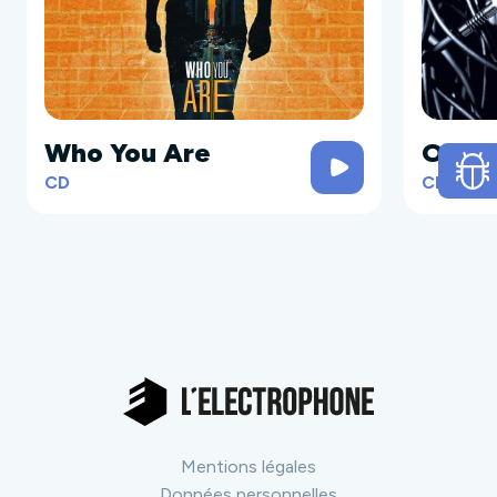
Who You Are
Only 
CD
CD
Mentions légales
Données personnelles