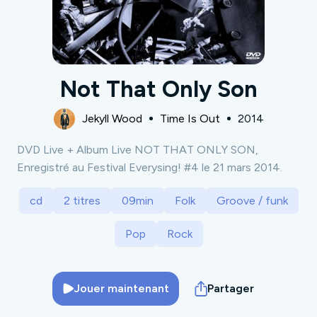
Not That Only Son
Jekyll Wood
Time Is Out
2014
DVD Live + Album Live NOT THAT ONLY SON,
Enregistré au Festival Everysing! #4 le 21 mars 2014.
cd
2 titres
09min
Folk
Groove / funk
Pop
Rock
Jouer maintenant
Partager