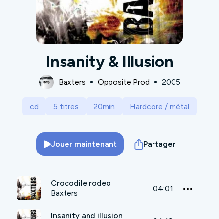
Insanity & Illusion
Baxters
Opposite Prod
2005
cd
5 titres
20min
Hardcore / métal
Jouer maintenant
Partager
Crocodile rodeo
04:01
Baxters
Insanity and illusion