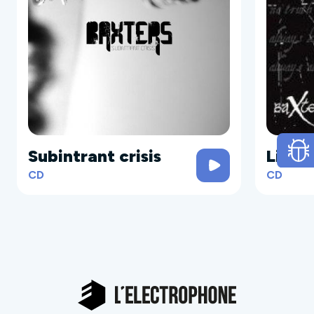
Subintrant crisis
Lies
CD
CD