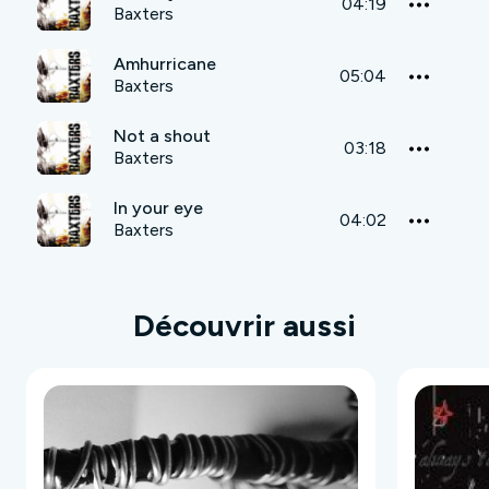
04:19
Baxters
Amhurricane
05:04
Baxters
Not a shout
03:18
Baxters
In your eye
04:02
Baxters
Découvrir aussi