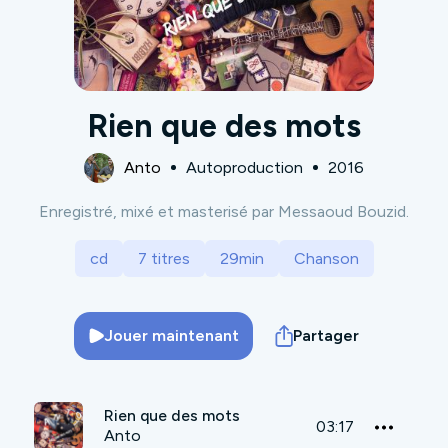
Rien que des mots
Anto
Autoproduction
2016
Enregistré, mixé et masterisé par Messaoud Bouzid.
cd
7 titres
29min
Chanson
Jouer maintenant
Partager
Rien que des mots
03:17
Anto