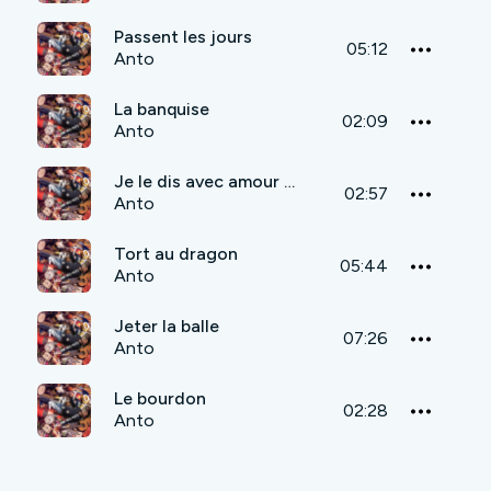
Passent les jours
05:12
Anto
La banquise
02:09
Anto
Je le dis avec amour (je t'emmerde)
02:57
Anto
Tort au dragon
05:44
Anto
Jeter la balle
07:26
Anto
Le bourdon
02:28
Anto