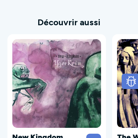
Découvrir aussi
New Kingdom
The W