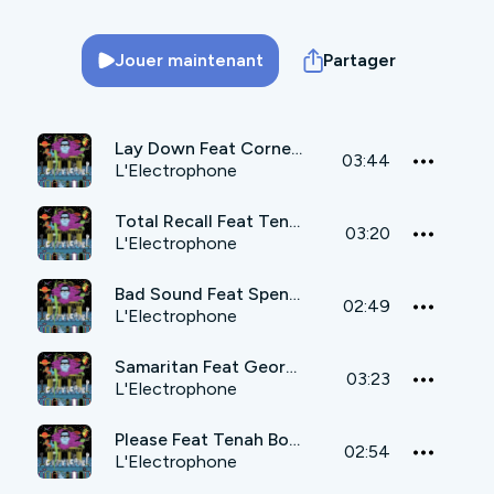
Jouer maintenant
Partager
Lay Down Feat Cornell Campbell & Art-X
03:44
L'Electrophone
Total Recall Feat Tenah Bones
03:20
L'Electrophone
Bad Sound Feat Speng Bond
02:49
L'Electrophone
Samaritan Feat George Palmer
03:23
L'Electrophone
Please Feat Tenah Bones
02:54
L'Electrophone