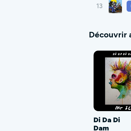
13
Découvrir 
Di Da Di
Dam