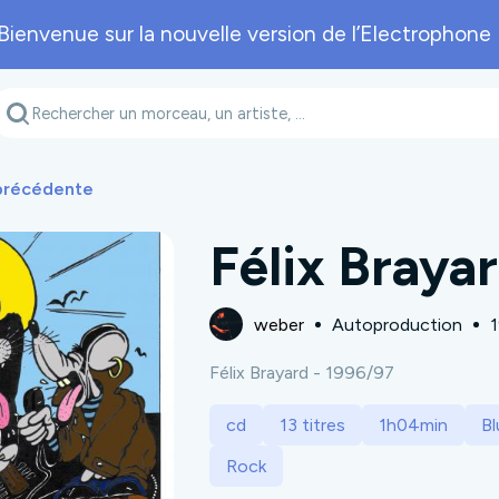
Bienvenue sur la nouvelle version de l’Electrophone 
Genre musical
Département
A
 précédente
Félix Brayar
weber
Autoproduction
Félix Brayard - 1996/97
cd
13 titres
1h04min
Bl
Rock