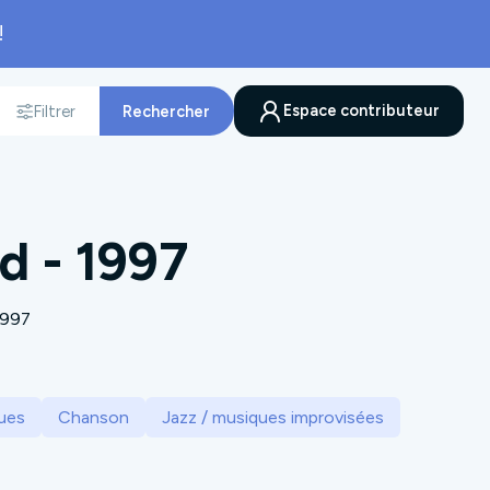
!
Espace contributeur
Filtrer
Rechercher
nnée
d - 1997
1997
ues
Chanson
Jazz / musiques improvisées