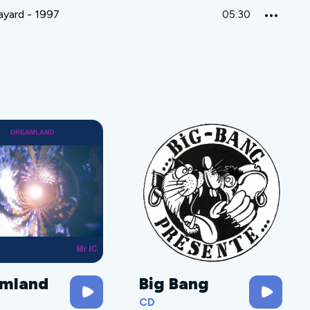
rayard - 1997
05:30
mland
Big Bang
CD