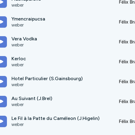
Félix B
weber
Ymencraipucsa
Félix B
weber
Vera Vodka
Félix B
weber
Kerloc
Félix B
weber
Hotel Particulier (S.Gainsbourg)
Félix B
weber
Au Suivant (J.Brel)
Félix B
weber
Le Fil à la Patte du Caméleon (J.Higelin)
Félix B
weber