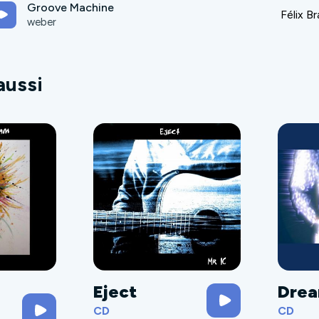
Groove Machine
Félix B
weber
aussi
Eject
Drea
CD
CD