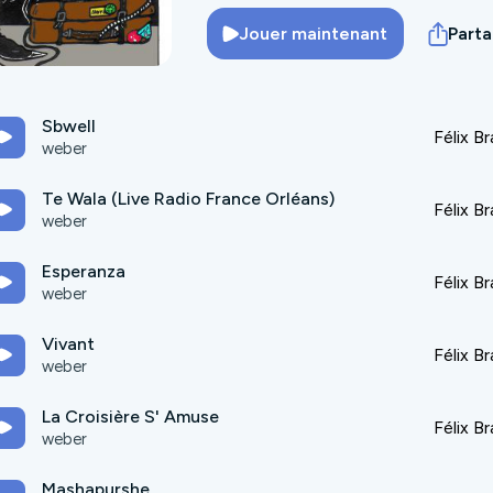
Jouer maintenant
Part
Sbwell
Félix B
weber
Te Wala (Live Radio France Orléans)
Félix B
weber
Esperanza
Félix B
weber
Vivant
Félix B
weber
La Croisière S' Amuse
Félix B
weber
Mashapurshe