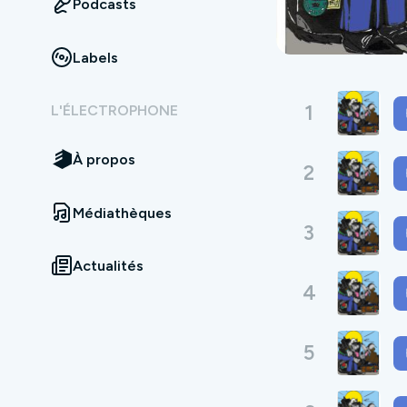
Podcasts
Labels
1
L'ÉLECTROPHONE
À propos
2
Médiathèques
3
Actualités
4
5