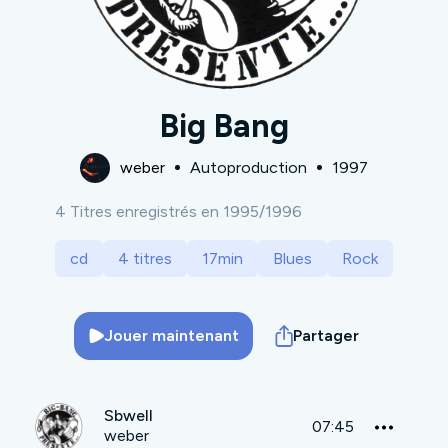
Big Bang
weber
Autoproduction
1997
4 Titres enregistrés en 1995/1996
cd
4 titres
17min
Blues
Rock
Jouer maintenant
Partager
Sbwell
07:45
weber