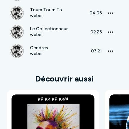
Toum Toum Ta
04:03
weber
Le Collectionneur
02:23
weber
Cendres
03:21
weber
Découvrir aussi