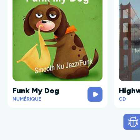
Funk My Dog
Highw
NUMÉRIQUE
CD