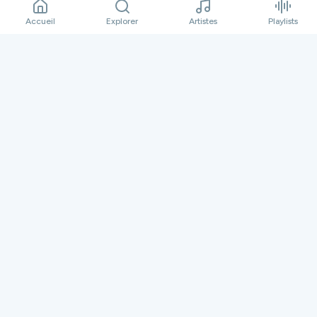
Eye Fuck
02:52
L'Electrophone
Accueil
Explorer
Artistes
Playlists
Smart Phone
05:50
L'Electrophone
Découvrir aussi