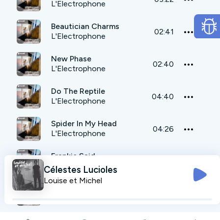
L'Electrophone
Beautician Charms
02:41
L'Electrophone
New Phase
02:40
L'Electrophone
Do The Reptile
04:40
L'Electrophone
Spider In My Head
04:26
L'Electrophone
Frankie Said
05:13
L'Electrophone
Célestes Lucioles
Louise et Michel
The End Never Dreams
03:01
L'Electrophone