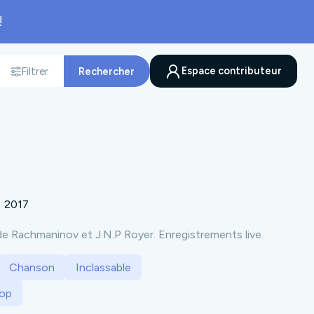
!
Espace contributeur
Filtrer
Rechercher
nnée
2017
de Rachmaninov et J.N.P Royer. Enregistrements live.
Chanson
Inclassable
op