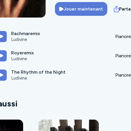
Jouer maintenant
Part
Rachmaremix
Pianor
Ludivine
Royeremix
Pianor
Ludivine
The Rhythm of the Night
Pianor
Ludivine
aussi