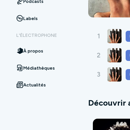
Podcasts
Labels
1
L'ÉLECTROPHONE
À propos
2
Médiathèques
3
Actualités
Découvrir 