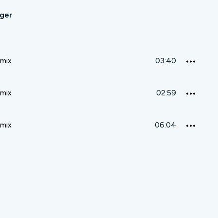
ager
emix
03:40
emix
02:59
emix
06:04