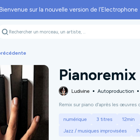
Bienvenue sur la nouvelle version de l’Electrophone 
Genre musical
Département
A
 précédente
Pianoremix
Ludivine
Autoproduction
Remix sur piano d'après les œuvres 
numérique
3 titres
12min
Jazz / musiques improvisées
P