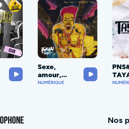
Sexe,
PNS
amour,
TAY
meurtres et
U
NUMÉRIQUE
NUMÉR
poésie
Nos p