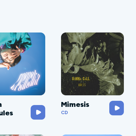
h
Mimesis
ules
CD