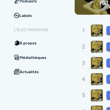
Podcasts
Labels
1
L'ÉLECTROPHONE
À propos
2
Médiathèques
3
Actualités
4
5