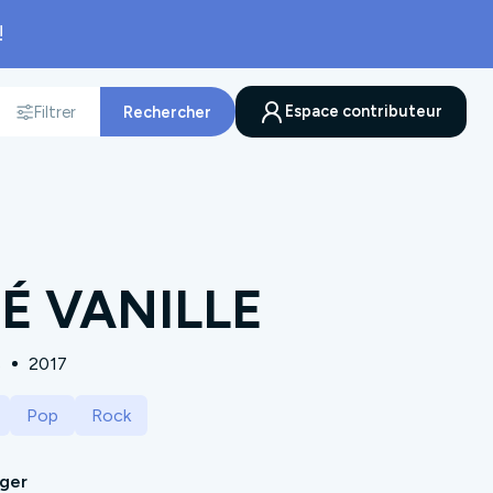
!
Espace contributeur
Filtrer
Rechercher
nnée
É VANILLE
s
2017
Pop
Rock
ager