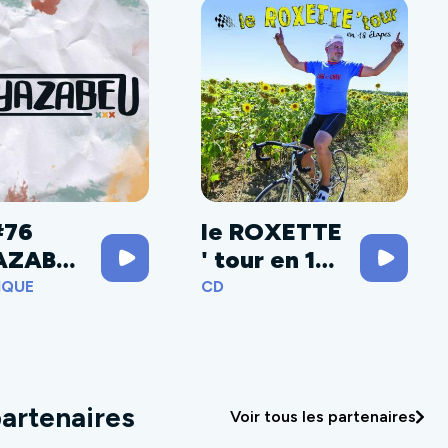
#76
le ROXETTE
AZABE
' tour en 18
étapes
IQUE
CD
artenaires
Voir tous les partenaires