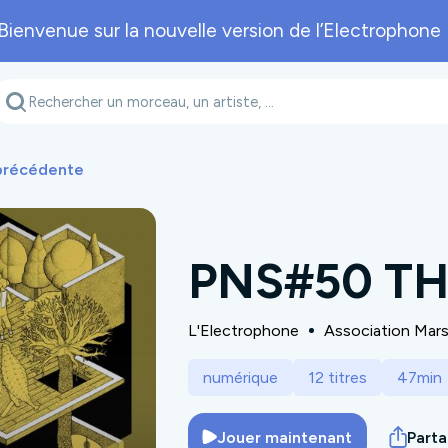
Bienvenue sur la nouvelle version de l’Electrophone 
Genre musical
Département
A
 précédente
PNS#50 TH
L'Electrophone
Association Mar
numérique
12 titres
47min
Jouer maintenant
Part