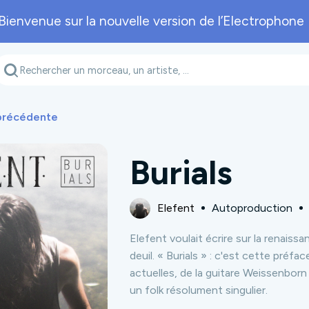
Bienvenue sur la nouvelle version de l’Electrophone 
Genre musical
Département
A
 précédente
Burials
Elefent
Autoproduction
Elefent voulait écrire sur la renaissan
deuil. « Burials » : c'est cette préfa
actuelles, de la guitare Weissenborn 
un folk résolument singulier.