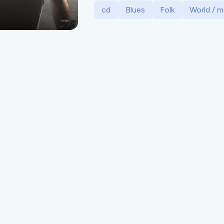
cd
Blues
Folk
World / m