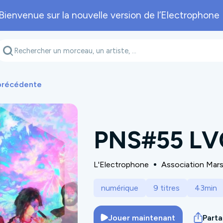
Bienvenue sur la nouvelle version de l’Electrophone 
Genre musical
Département
A
 précédente
PNS#55 L
L'Electrophone
Association Mar
numérique
9 titres
43min
Jouer maintenant
Part