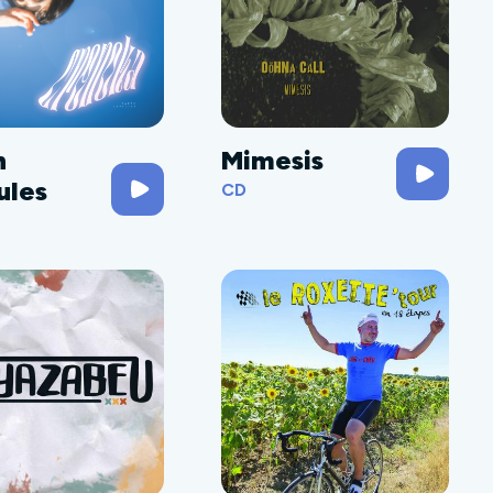
h
Mimesis
ules
CD