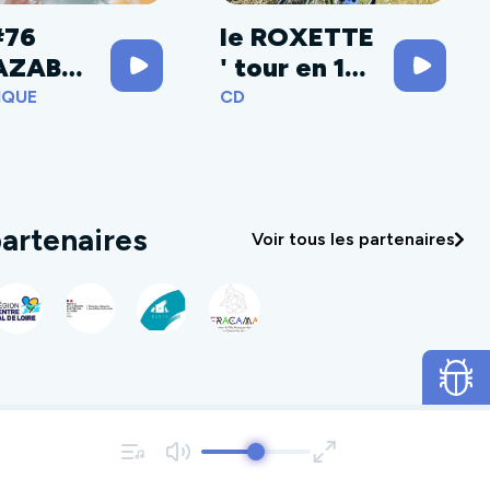
#76
le ROXETTE
AZABE
' tour en 18
étapes
IQUE
CD
artenaires
Voir tous les partenaires