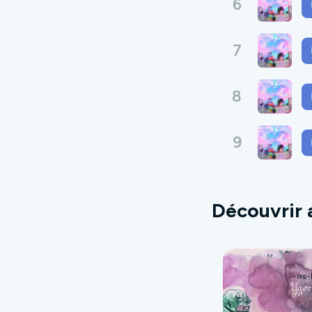
6
7
8
9
Découvrir 