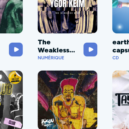
The
eart
Weakless
caps
Mind
NUMÉRIQUE
CD