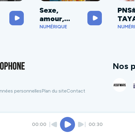
Sexe,
PNS
amour,
TAY
meurtres et
U
NUMÉRIQUE
NUMÉR
poésie
Nos p
nnées personnelles
Plan du site
Contact
00:00
00:30