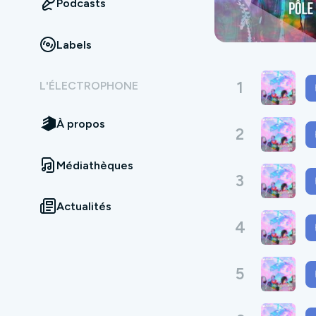
Podcasts
Labels
1
L'ÉLECTROPHONE
À propos
2
Médiathèques
3
Actualités
4
5