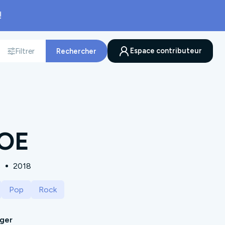
!
Espace contributeur
Filtrer
Rechercher
nnée
VOE
s
2018
Pop
Rock
ager