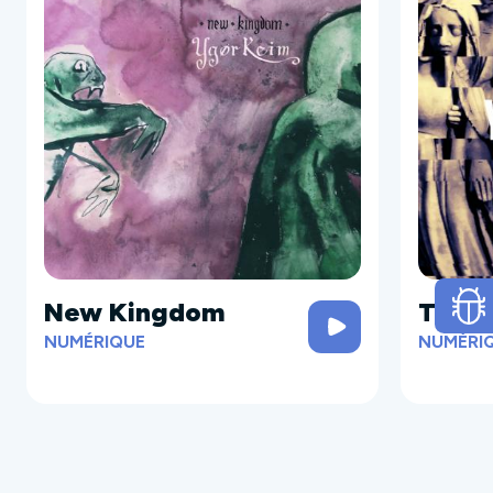
New Kingdom
The W
NUMÉRIQUE
NUMÉRI