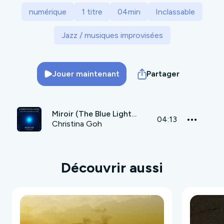
numérique
1 titre
04min
Inclassable
Jazz / musiques improvisées
Jouer maintenant
Partager
Miroir (The Blue Light Effect) featuring Peewai, Boris Reine-Adelaide & Maxime Perrin
04:13
Christina Goh
Découvrir aussi