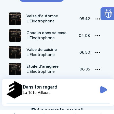
Valse d'automne
05:42
L'Electrophone
Chacun dans sa case
04:08
L'Electrophone
Valse de cuisine
06:50
L'Electrophone
Etoile d'araignée
06:35
L'Electrophone
La tête dans le mur
04:58
Dans ton regard
L'Electrophone
La Tête Ailleurs
Découvrir aussi