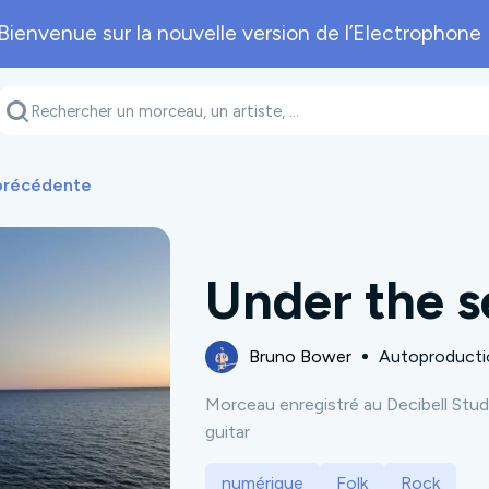
Bienvenue sur la nouvelle version de l’Electrophone 
Genre musical
Département
A
 précédente
Under the s
Bruno Bower
Autoproducti
Morceau enregistré au Decibell Studi
guitar
numérique
Folk
Rock