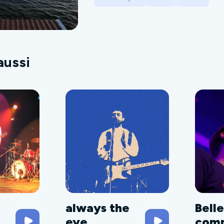
aussi
always the
Belle
eye
com