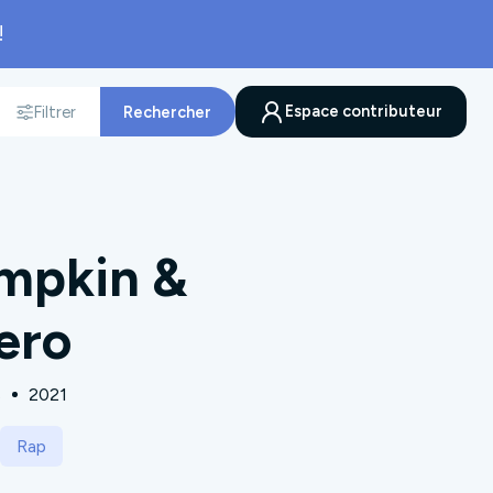
!
Espace contributeur
Filtrer
Rechercher
nnée
mpkin &
ero
s
2021
Rap