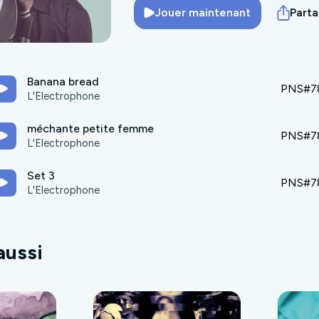
Jouer maintenant
Part
Banana bread
PNS#78
L'Electrophone
méchante petite femme
PNS#78
L'Electrophone
Set 3
PNS#78
L'Electrophone
aussi