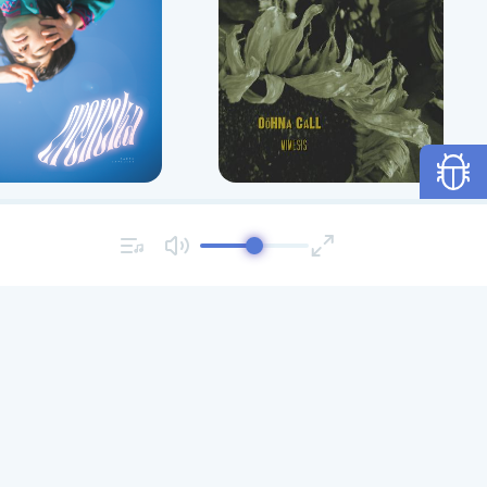
h
Mimesis
ules
CD