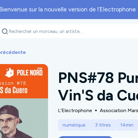
Bienvenue sur la nouvelle version de l’Electrophone 
Genre musical
Département
A
 précédente
PNS#78 Pu
Vin'S da Cu
L'Electrophone
Association Mar
numérique
3 titres
14min