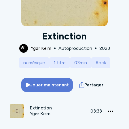
Extinction
Ygør Keim
Autoproduction
2023
numérique
1 titre
03min
Rock
Jouer maintenant
Partager
Extinction
03:33
Ygør Keim