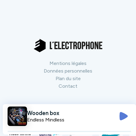
Mentions légales
Données personnelles
Plan du site
Contact
Nos partenaires
Tout voir
Wooden box
Endless Mindless