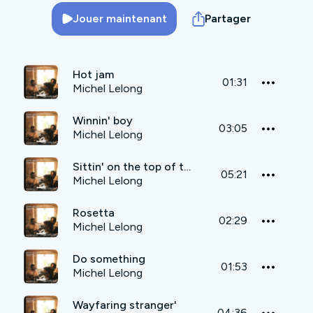
Jouer maintenant
Partager
Hot jam
01:31
Michel Lelong
Winnin' boy
03:05
Michel Lelong
Sittin' on the top of the world
05:21
Michel Lelong
Rosetta
02:29
Michel Lelong
Do something
01:53
Michel Lelong
Wayfaring stranger'
04:36