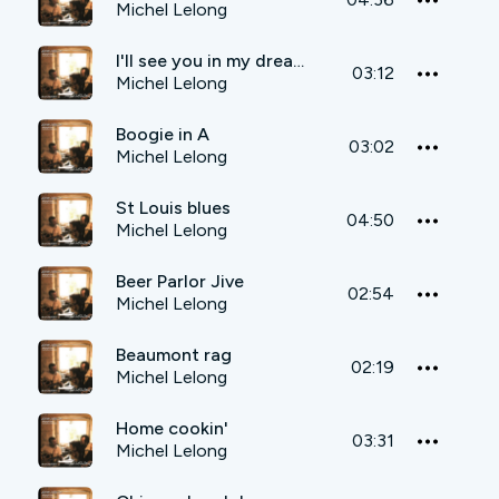
Michel Lelong
I'll see you in my dream
03:12
Michel Lelong
Boogie in A
03:02
Michel Lelong
St Louis blues
04:50
Michel Lelong
Beer Parlor Jive
02:54
Michel Lelong
Beaumont rag
02:19
Michel Lelong
Home cookin'
03:31
Michel Lelong