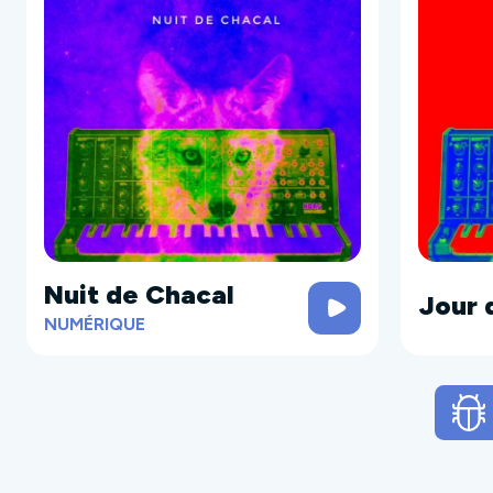
Nuit de Chacal
Jour 
NUMÉRIQUE