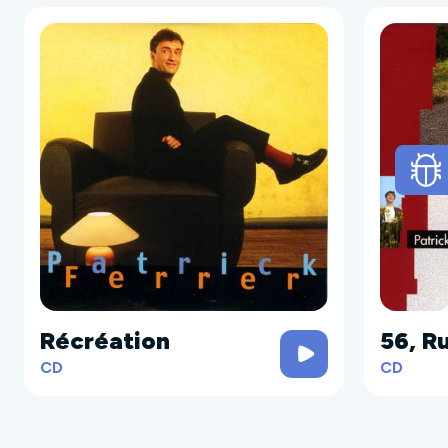
Récréation
56, R
CD
CD