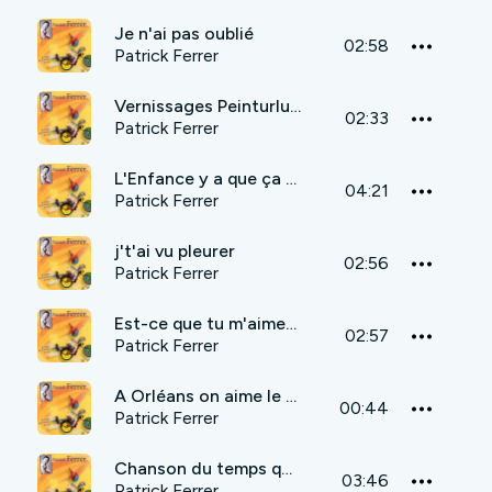
Je n'ai pas oublié
02:58
Patrick Ferrer
Vernissages Peinturlurés
02:33
Patrick Ferrer
L'Enfance y a que ça de vrai
04:21
Patrick Ferrer
j't'ai vu pleurer
02:56
Patrick Ferrer
Est-ce que tu m'aimes encore?
02:57
Patrick Ferrer
A Orléans on aime le cinéma
00:44
Patrick Ferrer
Chanson du temps qu'il fait
03:46
Patrick Ferrer