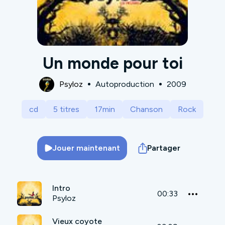
Un monde pour toi
Psyloz
Autoproduction
2009
cd
5 titres
17min
Chanson
Rock
Jouer maintenant
Partager
Intro
00:33
Psyloz
Vieux coyote