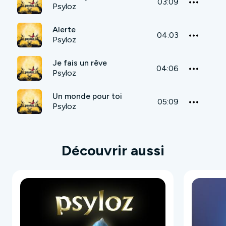
03:09
Psyloz
Alerte
04:03
Psyloz
Je fais un rêve
04:06
Psyloz
Un monde pour toi
05:09
Psyloz
Découvrir aussi