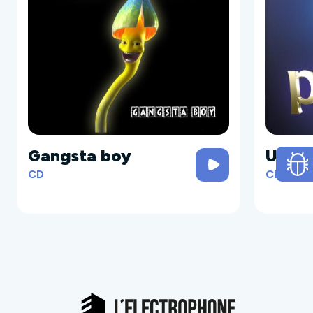
Gangsta boy
Under
CD
CD