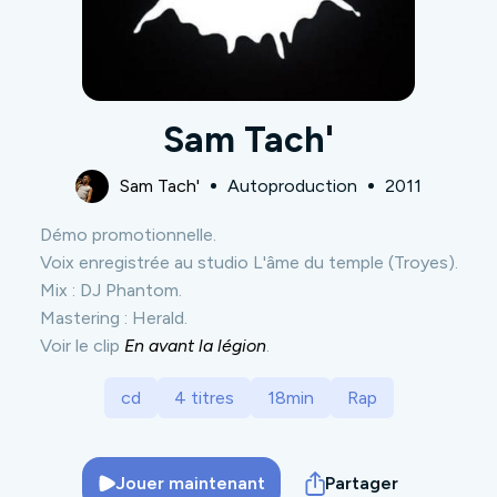
Sam Tach'
Sam Tach'
Autoproduction
2011
Démo promotionnelle.
Voix enregistrée au studio L'âme du temple (Troyes).
Mix : DJ Phantom.
Mastering : Herald.
Voir le clip
En avant la légion
.
cd
4 titres
18min
Rap
Jouer maintenant
Partager