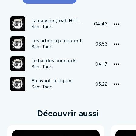
La nausée (feat. H-Tone)
04:43
Sam Tach'
Les arbres qui courent
03:53
Sam Tach'
Le bal des connards
04:17
Sam Tach'
En avant la légion
05:22
Sam Tach'
Découvrir aussi