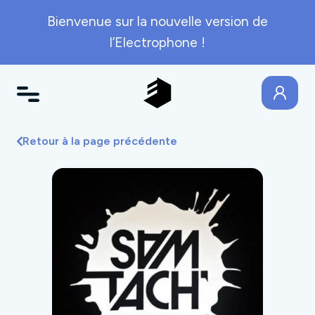
Bienvenue sur la nouvelle version de
l’Electrophone !
Retour à la page précédente