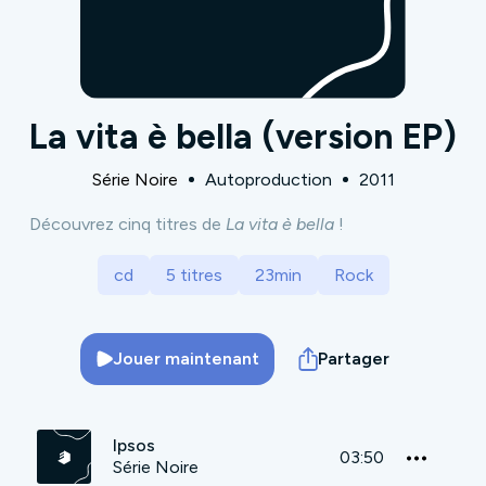
La vita è bella (version EP)
Série Noire
Autoproduction
2011
Découvrez cinq titres de
La vita è bella
!
cd
5 titres
23min
Rock
Jouer maintenant
Partager
Ipsos
03:50
Série Noire