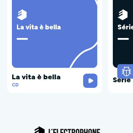
La vita è bella
Séri
La vita è bella
Série
CD