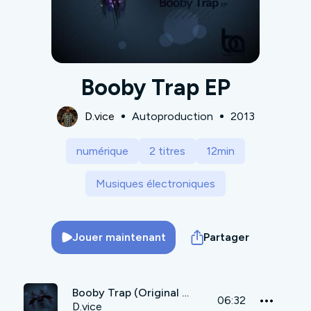
Booby Trap EP
D.vice
Autoproduction
2013
numérique
2 titres
12min
Musiques électroniques
Jouer maintenant
Partager
Booby Trap (Original Mix)
06:32
D.vice