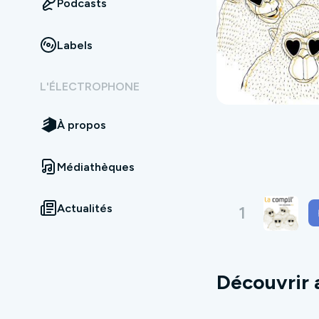
Podcasts
Labels
L'ÉLECTROPHONE
À propos
Médiathèques
Actualités
1
Découvrir 