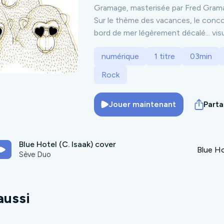
Gramage, masterisée par Fred Gramag
Sur le thème des vacances, le concou
bord de mer légèrement décalé... vi
numérique
1 titre
03min
Rock
Jouer maintenant
Part
Blue Hotel (C. Isaak) cover
Blue Ho
Sève Duo
aussi