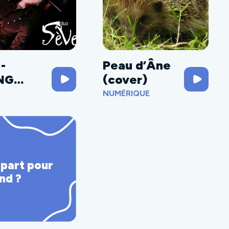
-
Peau d’Âne
NG
(cover)
nette
NUMÉRIQUE
 part pour
nd ?