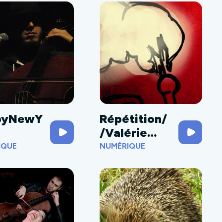
pyNewY
Répétition/
/Valérie
Rouzeau
IQUE
NUMÉRIQUE