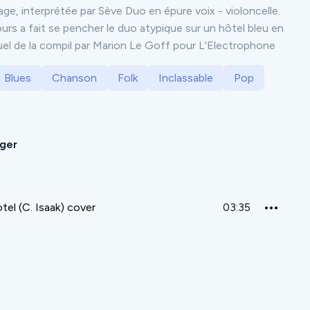
e, interprétée par Sève Duo en épure voix - violoncelle.
rs a fait se pencher le duo atypique sur un hôtel bleu en
suel de la compil par Marion Le Goff pour L'Electrophone
Blues
Chanson
Folk
Inclassable
Pop
ager
tel (C. Isaak) cover
03:35