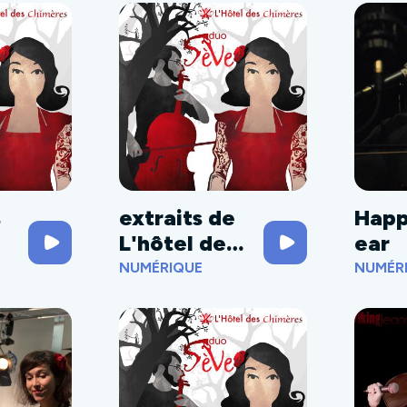
s
extraits de
Hap
L'hôtel des
ear
chimères
NUMÉRIQUE
NUMÉR