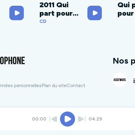
2011 Qui
Qui 
part pour
pour
quand ?
?
CD
Nos p
nnées personnelles
Plan du site
Contact
00:00
04:29