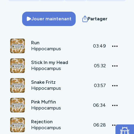
Jouer maintenant
Partager
Run
03:49
Hippocampus
Stick In my Head
05:32
Hippocampus
Snake Fritz
03:57
Hippocampus
Pink Muffin
06:34
Hippocampus
Rejection
06:28
Hippocampus