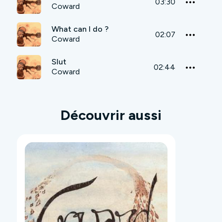
03:30
Coward
What can I do ?
02:07
Coward
Slut
02:44
Coward
Découvrir aussi