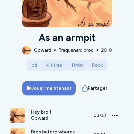
As an armpit
Coward
Traquenard prod
2010
cd
4 titres
11min
Rock
Jouer maintenant
Partager
Hey bro !
03:03
Coward
Bros before whores