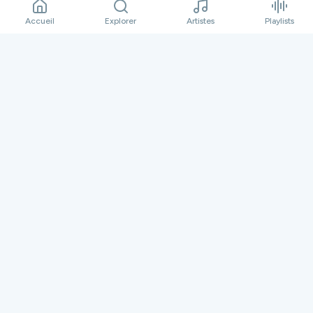
07:06
L'Electrophone
Accueil
Explorer
Artistes
Playlists
Nasa Archive
08:01
L'Electrophone
Follow Me
07:11
L'Electrophone
Découvrir aussi