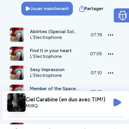
Jouer maintenant
Partager
Abilities (Special Solution)
07:19
L'Electrophone
Find It in your heart
07:05
L'Electrophone
Sexy Impression
07:10
L'Electrophone
Member of the Space Agency
08:10
L'Electrophone
Ciel Carabine (en duo avec TIM!)
MIRQ
Dead Gravity
08:01
L'Electrophone
Extremly Twisted