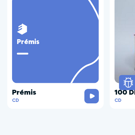
Prémis
Prémis
100 D
CD
CD